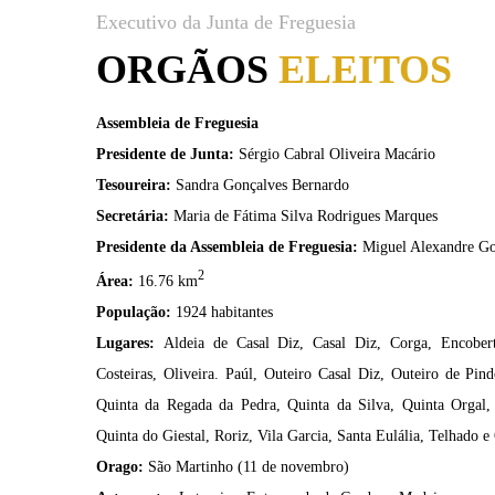
Executivo da Junta de Freguesia
ORGÃOS
ELEITOS
Assembleia de Freguesia
Presidente de Junta:
Sérgio Cabral Oliveira Macário
Tesoureira:
Sandra Gonçalves Bernardo
Secretária:
Maria de Fátima Silva Rodrigues Marques
Presidente da Assembleia de Freguesia:
Miguel Alexandre Go
2
Área:
16.76 km
População:
1924 habitantes
Lugares:
Aldeia de Casal Diz, Casal Diz, Corga, Encobe
Costeiras, Oliveira. Paúl, Outeiro Casal Diz, Outeiro de Pi
Quinta da Regada da Pedra, Quinta da Silva, Quinta Orgal,
Quinta do Giestal, Roriz, Vila Garcia, Santa Eulália, Telhado e
Orago:
São Martinho (11 de novembro)