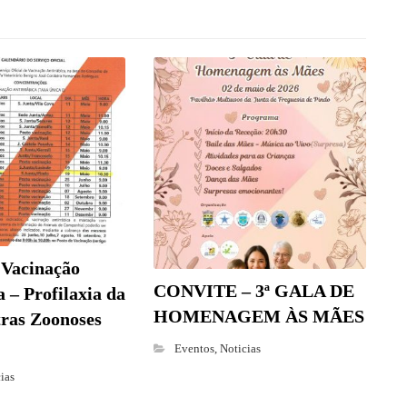
 Vacinação
CONVITE – 3ª GALA DE
 – Profilaxia da
HOMENAGEM ÀS MÃES
tras Zoonoses
Eventos
,
Noticias
ias