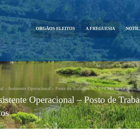
ORGÃOS ELEITOS
A FREGUESIA
NOTÍC
l – Assistente Operacional – Posto de Trabalho N.º 2 - Lista de Ordenaçã
stente Operacional – Posto de Trabal
tos