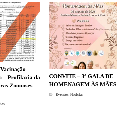
 Vacinação
CONVITE – 3ª GALA DE
 – Profilaxia da
HOMENAGEM ÀS MÃES
tras Zoonoses
Eventos
,
Noticias
ias