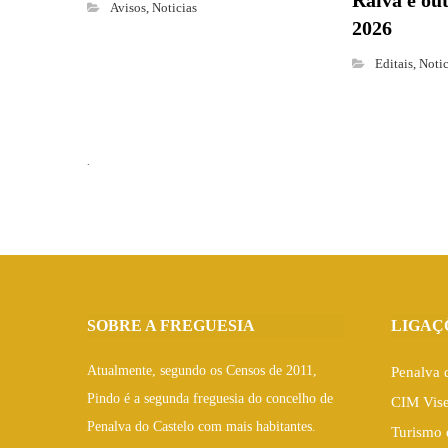
Raiva e ou
Avisos
,
Noticias
2026
Editais
,
Notic
.
SOBRE A FREGUESIA
LIGAÇ
Atualmente, segundo os Censos de 2011,
Penalva 
Pindo é a segunda freguesia do concelho de
CIM Vis
Penalva do Castelo com mais habitantes.
Turismo 