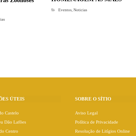
tras Zoonoses
Eventos
,
Noticias
ias
ÕES ÚTEIS
SOBRE O SÍTIO
do Castelo
Aviso Legal
eu Dão Lafões
Política de Privacidade
do Centro
Resolução de Litígios Online